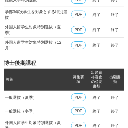
学部3年次学生を対象とする特別選
終了
終了
PDF
抜
外国人留学生対象特別選抜（夏
終了
終了
PDF
季）
外国人留学生対象特別選抜（12
終了
終了
PDF
月）
博士後期課程
出願資
募集要
格審査
出願書
募集
項
の
必要
類
書類
一般選抜（夏季）
終了
終了
PDF
一般選抜（冬季）
終了
終了
PDF
外国人留学生対象特別選抜（夏
終了
終了
PDF