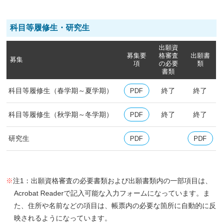
科目等履修生
・研究生
出願資
募集要
格審査
出願書
募集
項
の
必要
類
書類
科目等履修生（春学期～夏学期）
終了
終了
PDF
科目等履修生（秋学期～冬学期）
終了
終了
PDF
研究生
PDF
PDF
※
注1：出願資格審査の必要書類および出願書類内の一部項目は、
Acrobat Readerで記入可能な入力フォームになっています。ま
た、住所や名前などの項目は、帳票内の必要な箇所に自動的に反
映されるようになっています。