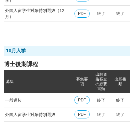
季）
外国人留学生対象特別選抜（12
終了
終了
PDF
月）
10月入学
博士後期課程
出願資
募集要
格審査
出願書
募集
項
の
必要
類
書類
一般選抜
終了
終了
PDF
外国人留学生対象特別選抜
終了
終了
PDF