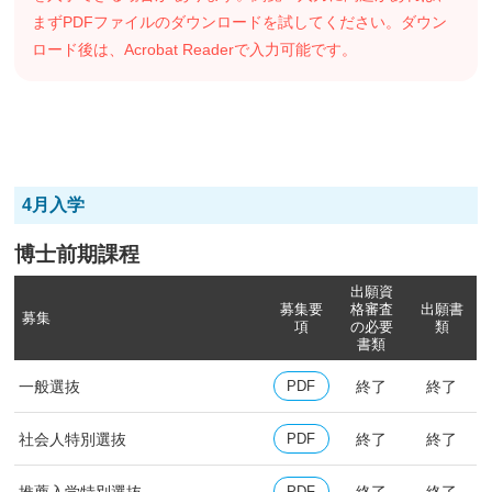
まずPDFファイルのダウンロードを試してください。ダウン
ロード後は、Acrobat Readerで入力可能です。
4月入学
博士前期課程
出願資
募集要
格審査
出願書
募集
項
の
必要
類
書類
一般選抜
終了
終了
PDF
社会人特別選抜
終了
終了
PDF
推薦入学特別選抜
終了
終了
PDF