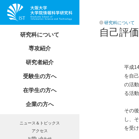
研究科長からのメッセージ
情報基礎数学専攻
研究科について
創設の目的と理念
自己評価
情報数理学専攻
情報基礎数学専攻
研究科について
情報科学研究科 刊行物
コンピュータサイエンス専攻
情報数理学専攻
自己評価・外部評価報告書
専攻紹介
情報システム工学専攻
コンピュータサイエンス専攻
教授会等議事要旨
カリキュラムとシラバス
志望されるみなさんへ
情報ネットワーク学専攻
研究者紹介
情報システム工学専攻
教育研究組織・事務組織
講義・履修
入学ルート
平成1
マルチメディア工学専攻
情報ネットワーク学専攻
受賞・授賞
開講・休講情報
受験生の方へ
を自己
入試情報
バイオ情報工学専攻
マルチメディア工学専攻
公募
の活動
各種手続き
教育活動
在学生の方へ
バイオ情報工学専攻
る活動
共同研究・委託研究
奨学金
研究者インタビュー
企業の方へ
産学連携企画室
就職・インターンシップ
その後
相談受付
学生相談
し、そ
ニュース＆トピックス
留学生向け情報
を受け
アクセス
お問い合わせ