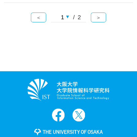
/ 2
＜
＞