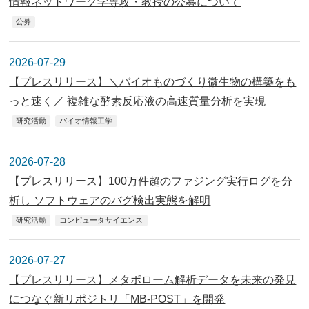
情報ネットワーク学専攻・教授の公募について
公募
2026-07-29
【プレスリリース】＼バイオものづくり微生物の構築をも
っと速く／ 複雑な酵素反応液の高速質量分析を実現
研究活動
バイオ情報工学
2026-07-28
【プレスリリース】100万件超のファジング実行ログを分
析し ソフトウェアのバグ検出実態を解明
研究活動
コンピュータサイエンス
2026-07-27
【プレスリリース】メタボローム解析データを未来の発見
につなぐ新リポジトリ「MB-POST」を開発