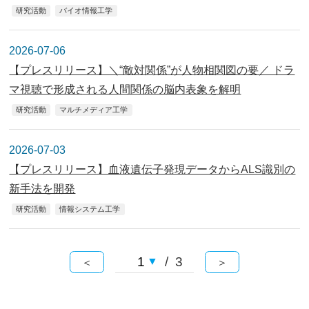
研究活動
バイオ情報工学
2026-07-06
【プレスリリース】＼“敵対関係”が人物相関図の要／ ドラ
マ視聴で形成される人間関係の脳内表象を解明
研究活動
マルチメディア工学
2026-07-03
【プレスリリース】血液遺伝子発現データからALS識別の
新手法を開発
研究活動
情報システム工学
/ 3
＜
＞