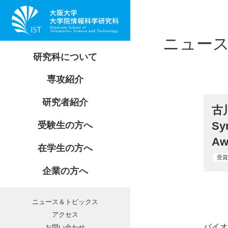
研究科長からのメッセージ
情報基礎数学専攻
ニュー
創設の目的と理念
情報数理学専攻
情報基礎数学専攻
研究科について
情報科学研究科 刊行物
コンピュータサイエンス専攻
情報数理学専攻
自己評価・外部評価報告書
専攻紹介
情報システム工学専攻
コンピュータサイエンス専攻
教授会等議事要旨
カリキュラムとシラバス
志望されるみなさんへ
情報ネットワーク学専攻
研究者紹介
情報システム工学専攻
教育研究組織・事務組織
講義・履修
古
入学ルート
マルチメディア工学専攻
情報ネットワーク学専攻
受賞・授賞
開講・休講情報
Sy
受験生の方へ
入試情報
バイオ情報工学専攻
マルチメディア工学専攻
公募
各種手続き
Aw
教育活動
在学生の方へ
バイオ情報工学専攻
共同研究・委託研究
奨学金
受賞
研究者インタビュー
企業の方へ
産学連携企画室
就職・インターンシップ
相談受付
学生相談
ニュース＆トピックス
留学生向け情報
アクセス
バイオ情
お問い合わせ