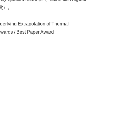
日受賞）。
erlying Extrapolation of Thermal
wards / Best Paper Award