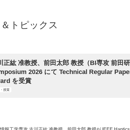
ス＆トピックス
川正紘 准教授、前田太郎 教授（BI専攻 前田研）がI
mposium 2026 にて Technical Regular Paper
ard を受賞
・授賞
報工学専攻 古川正紘 准教授、前田太郎 教授が IEEE Haptics Sympos