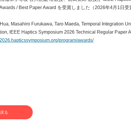
r Awards / Best Paper Award を受賞しました（2026年4月1
 Hua, Masahiro Furukawa, Taro Maeda, Temporal Integration Und
ion, IEEE Haptics Symposium 2026 Technical Regular Paper A
//2026.hapticssymposium.org/program/awards/
戻る