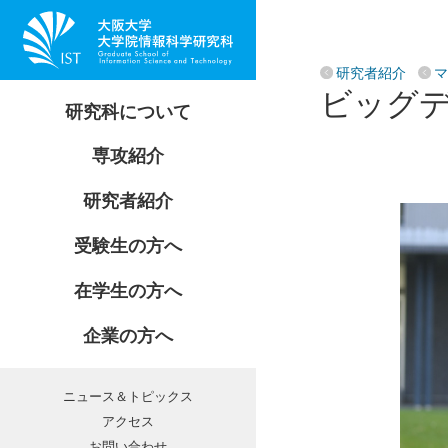
研究科長からのメッセージ
情報基礎数学専攻
研究者紹介
マ
創設の目的と理念
ビッグ
情報数理学専攻
情報基礎数学専攻
研究科について
情報科学研究科 刊行物
コンピュータサイエンス専攻
情報数理学専攻
自己評価・外部評価報告書
専攻紹介
情報システム工学専攻
コンピュータサイエンス専攻
教授会等議事要旨
カリキュラムとシラバス
志望されるみなさんへ
情報ネットワーク学専攻
研究者紹介
情報システム工学専攻
教育研究組織・事務組織
講義・履修
入学ルート
マルチメディア工学専攻
情報ネットワーク学専攻
受賞・授賞
開講・休講情報
受験生の方へ
入試情報
バイオ情報工学専攻
マルチメディア工学専攻
公募
各種手続き
教育活動
在学生の方へ
バイオ情報工学専攻
共同研究・委託研究
奨学金
研究者インタビュー
企業の方へ
産学連携企画室
就職・インターンシップ
相談受付
学生相談
ニュース＆トピックス
留学生向け情報
アクセス
お問い合わせ