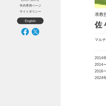
学内専用ページ
サイトポリシー
准教
English
佐
マルチ
201
201
201
202