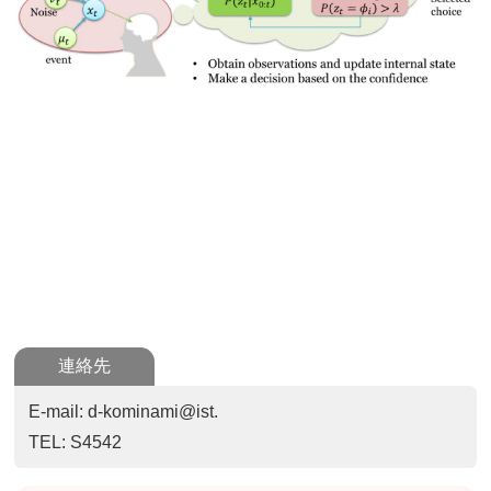
連絡先
E-mail: d-kominami@ist.
TEL: S4542