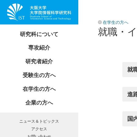
研究科長からのメッセージ
情報基礎数学専攻
在学生の方へ
創設の目的と理念
就職・
情報数理学専攻
情報基礎数学専攻
研究科について
情報科学研究科 刊行物
コンピュータサイエンス専攻
情報数理学専攻
自己評価・外部評価報告書
専攻紹介
情報システム工学専攻
コンピュータサイエンス専攻
教授会等議事要旨
カリキュラムとシラバス
志望されるみなさんへ
情報ネットワーク学専攻
研究者紹介
情報システム工学専攻
教育研究組織・事務組織
講義・履修
入学ルート
マルチメディア工学専攻
就
情報ネットワーク学専攻
受賞・授賞
開講・休講情報
受験生の方へ
入試情報
バイオ情報工学専攻
マルチメディア工学専攻
公募
各種手続き
教育活動
在学生の方へ
バイオ情報工学専攻
共同研究・委託研究
進
奨学金
研究者インタビュー
企業の方へ
産学連携企画室
就職・インターンシップ
相談受付
学生相談
国
ニュース＆トピックス
留学生向け情報
アクセス
お問い合わせ