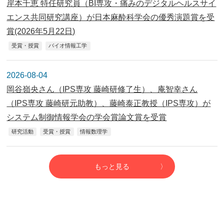
岸本千恵 特任研究員（BI専攻・痛みのデジタルヘルスサイ
エンス共同研究講座）が日本麻酔科学会の優秀演題賞を受
賞(2026年5月22日)
受賞・授賞
バイオ情報工学
2026-08-04
岡谷嶺央さん（IPS専攻 藤崎研修了生）、庵智幸さん
（IPS専攻 藤崎研元助教）、藤崎泰正教授（IPS専攻）が
システム制御情報学会の学会賞論文賞を受賞
研究活動
受賞・授賞
情報数理学
もっと見る